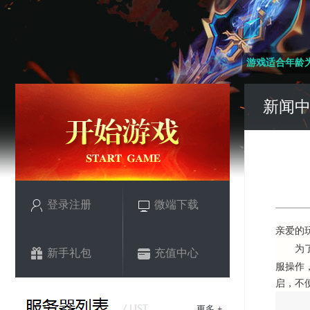
游戏适合年龄为
新闻
登录注册
微端下载
亲爱的
为了活
新手礼包
充值中心
服操作
启，不
更多