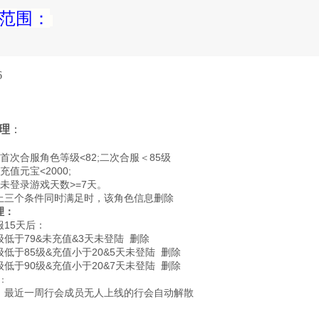
范围：
6
理
：
次合服角色等级<82;二次合服＜85级
元宝<2000;
登录游戏天数>=7天。
个条件同时满足时，该角色信息删除
理：
5天后：
于79&未充值&3天未登陆 删除
于85级&充值小于20&5天未登陆 删除
于90级&充值小于20&7天未登陆 删除
：
，最近一周行会成员无人上线的行会自动解散