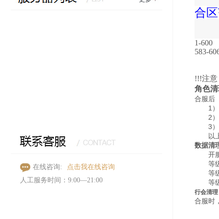
合区
1-600
583-60
!!!注意
角色清
合服后
1）首
2）充值
3）未
以上三
数据清
开服1
等级低
点击我在线咨询
在线咨询:
等级低
人工服务时间：9:00—21:00
等级低
行会清理
合服时