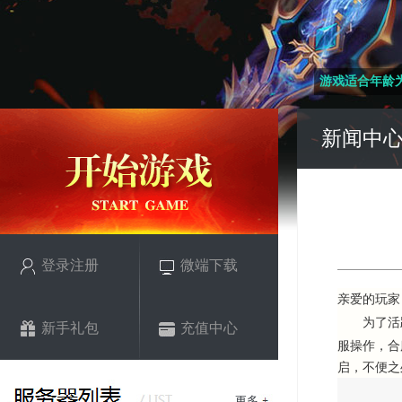
游戏适合年龄为
新闻中
登录注册
微端下载
亲爱的玩家
为了活跃游
新手礼包
充值中心
服操作，合
启，不便之
更多